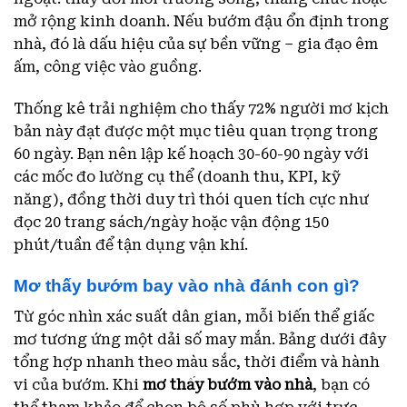
mở rộng kinh doanh. Nếu bướm đậu ổn định trong
nhà, đó là dấu hiệu của sự bền vững – gia đạo êm
ấm, công việc vào guồng.
Thống kê trải nghiệm cho thấy 72% người mơ kịch
bản này đạt được một mục tiêu quan trọng trong
60 ngày. Bạn nên lập kế hoạch 30-60-90 ngày với
các mốc đo lường cụ thể (doanh thu, KPI, kỹ
năng), đồng thời duy trì thói quen tích cực như
đọc 20 trang sách/ngày hoặc vận động 150
phút/tuần để tận dụng vận khí.
Mơ thấy bướm bay vào nhà đánh con gì?
Từ góc nhìn xác suất dân gian, mỗi biến thể giấc
mơ tương ứng một dải số may mắn. Bảng dưới đây
tổng hợp nhanh theo màu sắc, thời điểm và hành
vi của bướm. Khi
mơ thấy bướm vào nhà
, bạn có