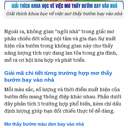
Giải thích khoa học về việc mơ thấy bướm bay vào nhà
Ngoài ra, không gian “ngôi nhà” trong giấc mơ
phản chiếu đời sống nội tâm và gia đạo. Sự xuất
hiện của bướm trong không gian này cho thấy
năng lượng tích cực đang lan tỏa trong gia đình,
mở ra cơ hội hòa hợp và phát triển.
Giải mã chi tiết từng trường hợp mơ thấy
bướm bay vào nhà
Mỗi màu sắc, số lượng và thời điểm xuất hiện của
bướm đều mang thông điệp khác nhau. Phần dưới
đây phân tích 3 trường hợp phổ biến, kèm chỉ dấu
định lượng giúp bạn đối chiếu thực tế dễ dàng.
Mơ thấy bướm màu đen
bay vào nhà