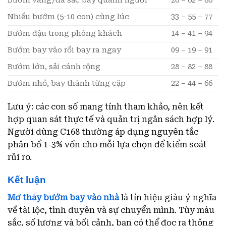
Bướm vàng/đa sắc bay quanh người
26 – 62 – 86
Nhiều bướm (5-10 con) cùng lúc
33 – 55 – 77
Bướm đậu trong phòng khách
14 – 41 – 94
Bướm bay vào rồi bay ra ngay
09 – 19 – 91
Bướm lớn, sải cánh rộng
28 – 82 – 88
Bướm nhỏ, bay thành từng cặp
22 – 44 – 66
Lưu ý: các con số mang tính tham khảo, nên kết
hợp quan sát thực tế và quản trị ngân sách hợp lý.
Người dùng C168 thường áp dụng nguyên tắc
phân bổ 1-3% vốn cho mỗi lựa chọn để kiểm soát
rủi ro.
Kết luận
Mơ thấy bướm bay vào nhà
là tín hiệu giàu ý nghĩa
về tài lộc, tình duyên và sự chuyển mình. Tùy màu
sắc, số lượng và bối cảnh, bạn có thể đọc ra thông