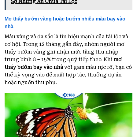
Sợ Nhưng Ẩn Chứa Tài Lộc
Mơ thấy bướm vàng hoặc bướm nhiều màu bay vào
nhà
Màu vàng và đa sắc là tín hiệu mạnh của tài lộc và
cơ hội. Trong 12 tháng gần đây, nhóm người mơ
thấy bướm vàng ghi nhận mức tăng thu nhập
trung bình 8 – 15% trong quý tiếp theo. Khi
mơ
thấy bướm bay vào nhà
với gam màu rực rỡ, bạn có
thể kỳ vọng vào đề xuất hợp tác, thưởng dự án
hoặc nguồn thu phụ.