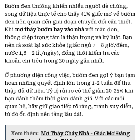
Bướm đen thường khiến nhiều người dè chừng,
song dữ liệu thực tế cho thấy 41% giấc mơ về bướm
đen liên quan đến giai đoạn chuyển đổi cần thiết.
Khi
mơ thấy bướm bay vào nhà
với màu đen,
thông điệp trọng tâm là thận trọng và kỷ luật. Bạn
nên rà soát lại sức khỏe (giấc ngủ 7 – 8 giờ/đêm,
nước 1,8 – 2 lít/ngày), đồng thời kiểm tra các
khoản chi tiêu trong 30 ngày gần nhất.
Ở phương diện công việc, bướm đen gợi ý bạn tạm
hoãn những quyết định lớn trong 1-2 tuần để thu
thập đủ dữ liệu. Tỷ lệ rủi ro có thể giảm 20-25% khi
bạn dành thêm thời gian đánh giá. Với các mối
quan hệ, hãy giữ giao tiếp rõ ràng, tránh suy diễn,
từ đó ổn định nền tảng lâu dài.
Xem thêm:
Mơ Thấy Cháy Nhà - Giấc Mơ Đáng